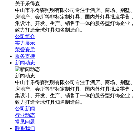
关于乐得森
中山市乐得森照明有限公司专注于酒店、商场、别墅、
房地产、会所等非标定制灯具、国内外灯具批发零售，
集设计、开发、生产、销售于一体的服务型灯饰企业，
致力打造全球灯具知名制造商。
公司简介
实力展示
荣誉资质
服务支持
新闻动态
新闻动态
中山市乐得森照明有限公司专注于酒店、商场、别墅、
房地产、会所等非标定制灯具、国内外灯具批发零售，
集设计、开发、生产、销售于一体的服务型灯饰企业，
致力打造全球灯具知名制造商。
公司新闻
行业动态
常见问题
联系我们