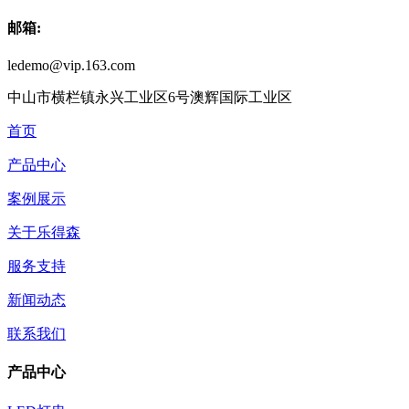
邮箱:
ledemo@vip.163.com
中山市横栏镇永兴工业区6号澳辉国际工业区
首页
产品中心
案例展示
关于乐得森
服务支持
新闻动态
联系我们
产品中心