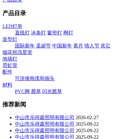
产品目录
LED灯串
直线灯
冰条灯
窗帘灯
网灯
造型灯
国际新年
圣诞节
中国新年
斋月
情人节
其它
烟花和流星管
地插灯
霓虹管
配件
可连接电缆和插头
材料
PVC网
茜草
闪光茜草
推荐新闻
中山市乐得森照明有限公司
2026-02-27
中山市乐得森照明有限公司
2025-09-22
中山市乐得森照明有限公司
2025-09-22
中山市乐得森照明有限公司
2025-09-22