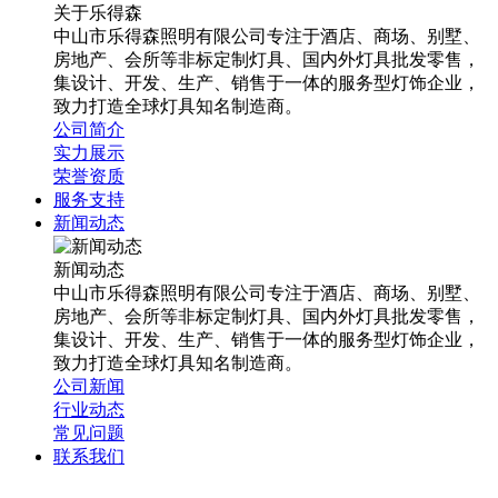
关于乐得森
中山市乐得森照明有限公司专注于酒店、商场、别墅、
房地产、会所等非标定制灯具、国内外灯具批发零售，
集设计、开发、生产、销售于一体的服务型灯饰企业，
致力打造全球灯具知名制造商。
公司简介
实力展示
荣誉资质
服务支持
新闻动态
新闻动态
中山市乐得森照明有限公司专注于酒店、商场、别墅、
房地产、会所等非标定制灯具、国内外灯具批发零售，
集设计、开发、生产、销售于一体的服务型灯饰企业，
致力打造全球灯具知名制造商。
公司新闻
行业动态
常见问题
联系我们