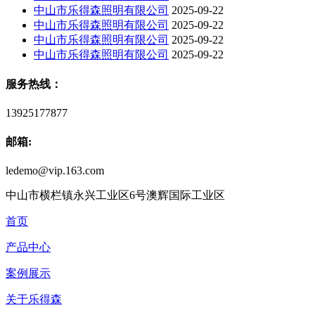
中山市乐得森照明有限公司
2025-09-22
中山市乐得森照明有限公司
2025-09-22
中山市乐得森照明有限公司
2025-09-22
中山市乐得森照明有限公司
2025-09-22
服务热线：
13925177877
邮箱:
ledemo@vip.163.com
中山市横栏镇永兴工业区6号澳辉国际工业区
首页
产品中心
案例展示
关于乐得森