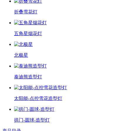
折叠雪花灯
五角星烟花灯
北极星
泰迪熊造型灯
太阳能-点控雪花造型灯
拱门-圆球-造型灯
产品目录