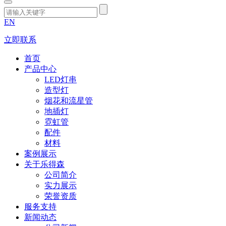
EN
立即联系
首页
产品中心
LED灯串
造型灯
烟花和流星管
地插灯
霓虹管
配件
材料
案例展示
关于乐得森
公司简介
实力展示
荣誉资质
服务支持
新闻动态