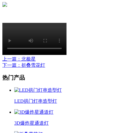
上一篇
：北极星
下一篇
：折叠雪花灯
热门产品
LED拱门灯串造型灯
3D爆炸星通道灯