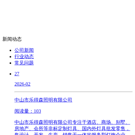
新闻动态
公司新闻
行业动态
常见问题
27
2026-02
中山市乐得森照明有限公司
阅读量：103
中山市乐得森照明有限公司专注于酒店、商场、别墅、
房地产、会所等非标定制灯具、国内外灯具批发零售，
集设计、开发、生产、销售于一体的服务型灯饰企业，