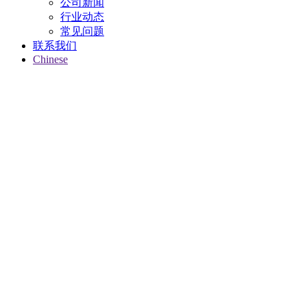
公司新闻
行业动态
常见问题
联系我们
Chinese