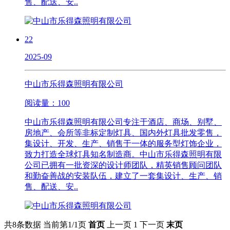
售、配送、安..
22
2025-09
中山市乐得森照明有限公司
阅读量：100
中山市乐得森照明有限公司专注于酒店、商场、别墅、
房地产、会所等非标定制灯具、国内外灯具批发零售，
集设计、开发、生产、销售于一体的服务型灯饰企业，
致力打造全球灯具知名制造商。中山市乐得森照明有限
公司已拥有一批资深的设计师团队，精英销售顾问团队
和勤奋善战的安装队伍，建立了一套集设计、生产、销
售、配送、安..
共8条数据
当前第1/1页
首页
上一页
1
下一页
末页