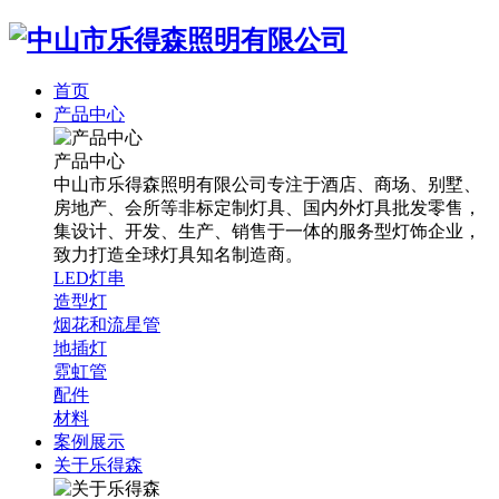
首页
产品中心
产品中心
中山市乐得森照明有限公司专注于酒店、商场、别墅、
房地产、会所等非标定制灯具、国内外灯具批发零售，
集设计、开发、生产、销售于一体的服务型灯饰企业，
致力打造全球灯具知名制造商。
LED灯串
造型灯
烟花和流星管
地插灯
霓虹管
配件
材料
案例展示
关于乐得森