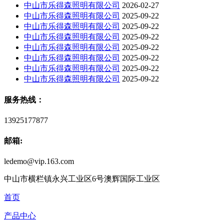
中山市乐得森照明有限公司
2026-02-27
中山市乐得森照明有限公司
2025-09-22
中山市乐得森照明有限公司
2025-09-22
中山市乐得森照明有限公司
2025-09-22
中山市乐得森照明有限公司
2025-09-22
中山市乐得森照明有限公司
2025-09-22
中山市乐得森照明有限公司
2025-09-22
中山市乐得森照明有限公司
2025-09-22
服务热线：
13925177877
邮箱:
ledemo@vip.163.com
中山市横栏镇永兴工业区6号澳辉国际工业区
首页
产品中心