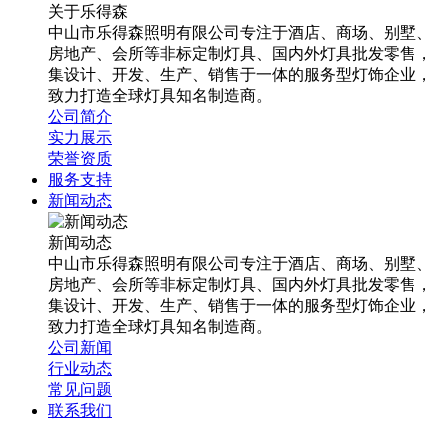
关于乐得森
中山市乐得森照明有限公司专注于酒店、商场、别墅、
房地产、会所等非标定制灯具、国内外灯具批发零售，
集设计、开发、生产、销售于一体的服务型灯饰企业，
致力打造全球灯具知名制造商。
公司简介
实力展示
荣誉资质
服务支持
新闻动态
新闻动态
中山市乐得森照明有限公司专注于酒店、商场、别墅、
房地产、会所等非标定制灯具、国内外灯具批发零售，
集设计、开发、生产、销售于一体的服务型灯饰企业，
致力打造全球灯具知名制造商。
公司新闻
行业动态
常见问题
联系我们