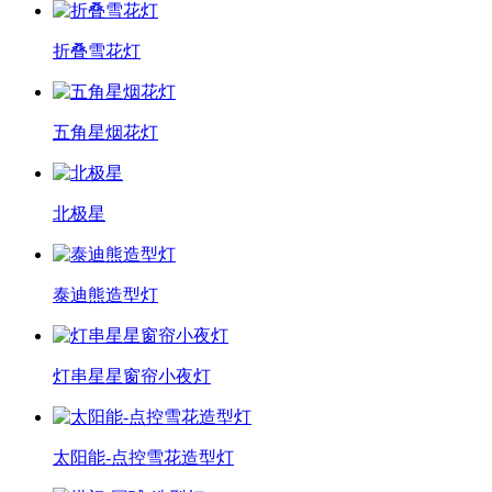
折叠雪花灯
五角星烟花灯
北极星
泰迪熊造型灯
灯串星星窗帘小夜灯
太阳能-点控雪花造型灯