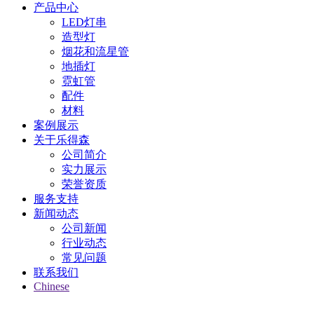
产品中心
LED灯串
造型灯
烟花和流星管
地插灯
霓虹管
配件
材料
案例展示
关于乐得森
公司简介
实力展示
荣誉资质
服务支持
新闻动态
公司新闻
行业动态
常见问题
联系我们
Chinese