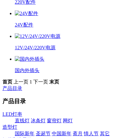
220V配件
24V配件
12V/24V/220V电源
国内外插头
首页
上一页
1
下一页
末页
产品目录
产品目录
LED灯串
直线灯
冰条灯
窗帘灯
网灯
造型灯
国际新年
圣诞节
中国新年
斋月
情人节
其它