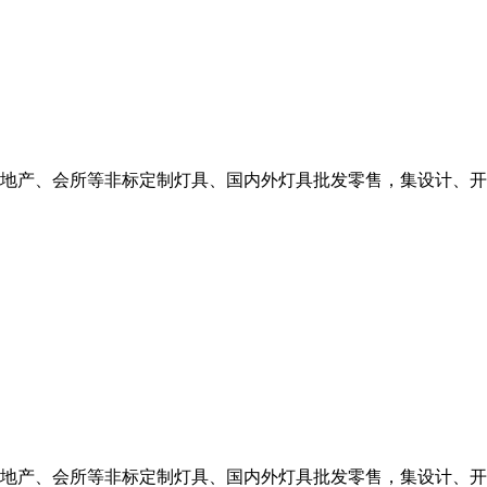
地产、会所等非标定制灯具、国内外灯具批发零售，集设计、开
地产、会所等非标定制灯具、国内外灯具批发零售，集设计、开