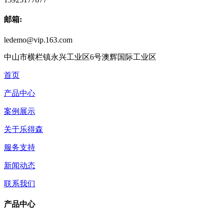
邮箱:
ledemo@vip.163.com
中山市横栏镇永兴工业区6号澳辉国际工业区
首页
产品中心
案例展示
关于乐得森
服务支持
新闻动态
联系我们
产品中心