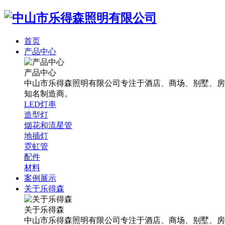
首页
产品中心
产品中心
中山市乐得森照明有限公司专注于酒店、商场、别墅、房
知名制造商。
LED灯串
造型灯
烟花和流星管
地插灯
霓虹管
配件
材料
案例展示
关于乐得森
关于乐得森
中山市乐得森照明有限公司专注于酒店、商场、别墅、房