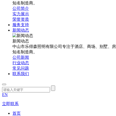
知名制造商。
公司简介
实力展示
荣誉资质
服务支持
新闻动态
新闻动态
中山市乐得森照明有限公司专注于酒店、商场、别墅、房
知名制造商。
公司新闻
行业动态
常见问题
联系我们
EN
立即联系
首页