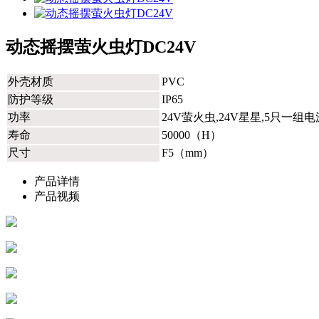
动态摇摆萤火虫灯DC24V
外壳材质
PVC
防护等级
IP65
功率
24V萤火虫,24V星星,5只一组电
寿命
50000（H）
尺寸
F5（mm）
产品详情
产品视频