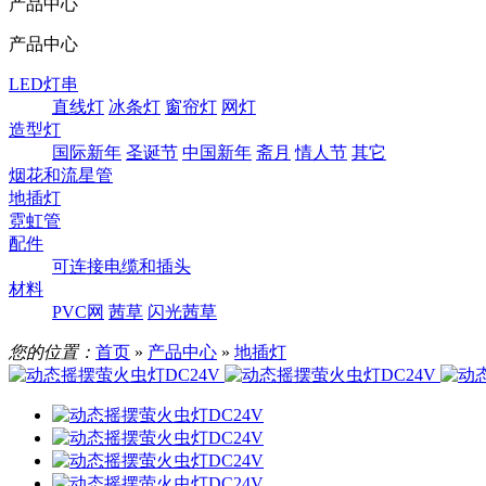
产品中心
产品中心
LED灯串
直线灯
冰条灯
窗帘灯
网灯
造型灯
国际新年
圣诞节
中国新年
斋月
情人节
其它
烟花和流星管
地插灯
霓虹管
配件
可连接电缆和插头
材料
PVC网
茜草
闪光茜草
您的位置：
首页
»
产品中心
»
地插灯