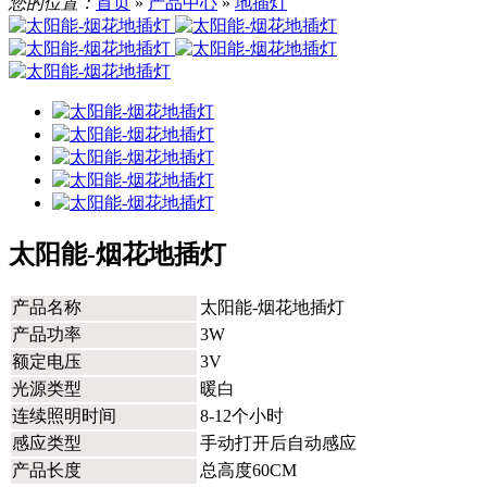
您的位置：
首页
»
产品中心
»
地插灯
太阳能-烟花地插灯
产品名称
太阳能-烟花地插灯
产品功率
3W
额定电压
3V
光源类型
暖白
连续照明时间
8-12个小时
感应类型
手动打开后自动感应
产品长度
总高度60CM