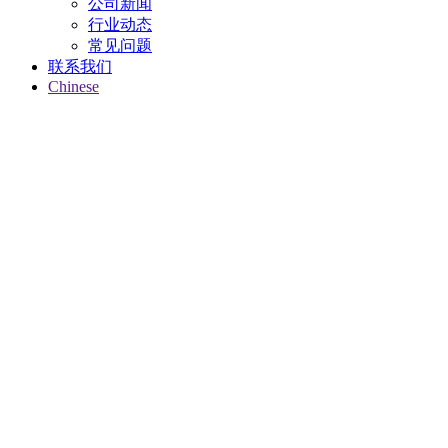
公司新闻
行业动态
常见问题
联系我们
Chinese