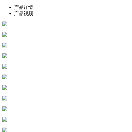
产品详情
产品视频