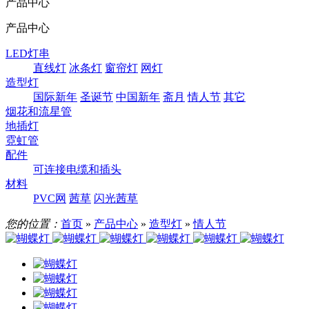
产品中心
产品中心
LED灯串
直线灯
冰条灯
窗帘灯
网灯
造型灯
国际新年
圣诞节
中国新年
斋月
情人节
其它
烟花和流星管
地插灯
霓虹管
配件
可连接电缆和插头
材料
PVC网
茜草
闪光茜草
您的位置：
首页
»
产品中心
»
造型灯
»
情人节