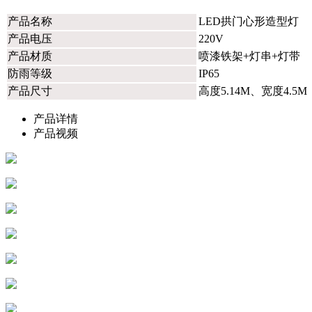
产品名称
LED拱门心形造型灯
产品电压
220V
产品材质
喷漆铁架+灯串+灯带
防雨等级
IP65
产品尺寸
高度5.14M、宽度4.
产品详情
产品视频