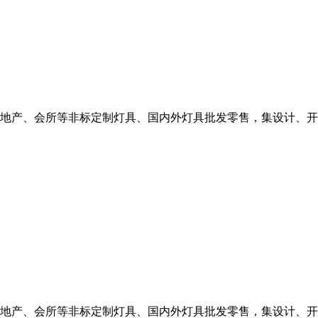
地产、会所等非标定制灯具、国内外灯具批发零售，集设计、开
地产、会所等非标定制灯具、国内外灯具批发零售，集设计、开