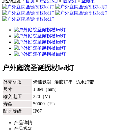
您的位置：
首页
»
产品中心
»
造型灯
»
圣诞节
户外庭院圣诞拐杖led灯
外壳材质
烤漆铁架+灌胶灯串+防水灯带
尺寸
1.8M（mm）
输入电压
220（V）
寿命
50000（H）
防护等级
IP67
产品详情
产品视频