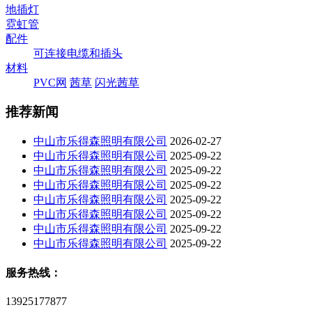
地插灯
霓虹管
配件
可连接电缆和插头
材料
PVC网
茜草
闪光茜草
推荐新闻
中山市乐得森照明有限公司
2026-02-27
中山市乐得森照明有限公司
2025-09-22
中山市乐得森照明有限公司
2025-09-22
中山市乐得森照明有限公司
2025-09-22
中山市乐得森照明有限公司
2025-09-22
中山市乐得森照明有限公司
2025-09-22
中山市乐得森照明有限公司
2025-09-22
中山市乐得森照明有限公司
2025-09-22
服务热线：
13925177877