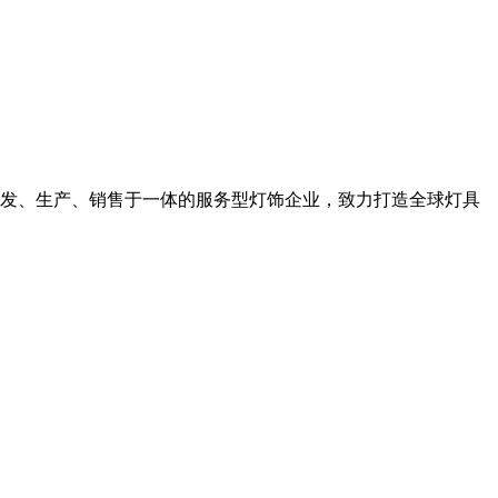
发、生产、销售于一体的服务型灯饰企业，致力打造全球灯具