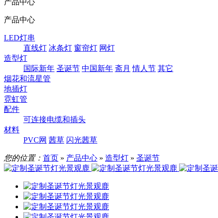
产品中心
产品中心
LED灯串
直线灯
冰条灯
窗帘灯
网灯
造型灯
国际新年
圣诞节
中国新年
斋月
情人节
其它
烟花和流星管
地插灯
霓虹管
配件
可连接电缆和插头
材料
PVC网
茜草
闪光茜草
您的位置：
首页
»
产品中心
»
造型灯
»
圣诞节