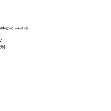
漆铁架+灯串+灯带
5
V
定制