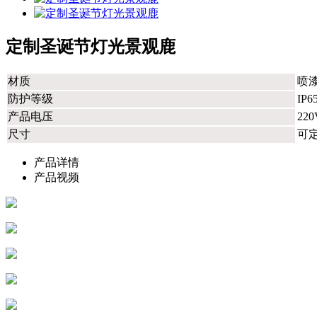
定制圣诞节灯光景观鹿
材质
喷
防护等级
IP6
产品电压
220
尺寸
可
产品详情
产品视频