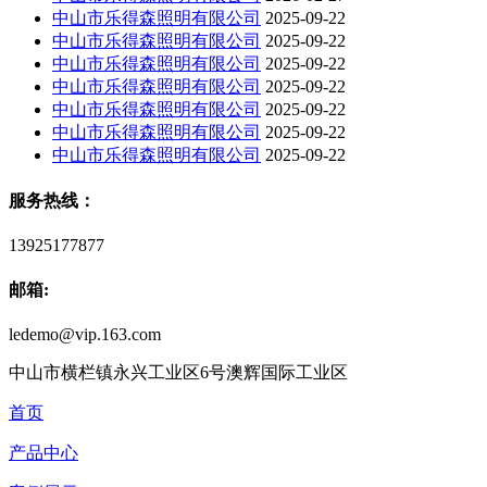
中山市乐得森照明有限公司
2025-09-22
中山市乐得森照明有限公司
2025-09-22
中山市乐得森照明有限公司
2025-09-22
中山市乐得森照明有限公司
2025-09-22
中山市乐得森照明有限公司
2025-09-22
中山市乐得森照明有限公司
2025-09-22
中山市乐得森照明有限公司
2025-09-22
服务热线：
13925177877
邮箱:
ledemo@vip.163.com
中山市横栏镇永兴工业区6号澳辉国际工业区
首页
产品中心