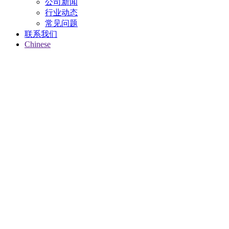
公司新闻
行业动态
常见问题
联系我们
Chinese