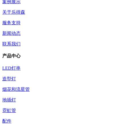
案例展示
关于乐得森
服务支持
新闻动态
联系我们
产品中心
LED灯串
造型灯
烟花和流星管
地插灯
霓虹管
配件