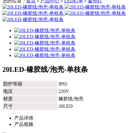
您的位置：
首页
»
产品中心
»
LED灯串
»
窗帘灯
20LED-橡胶线/泡壳-单枝条
防护等级
IP65
电压
220V
材质
橡胶线/泡壳
尺寸
20LED
产品详情
产品视频