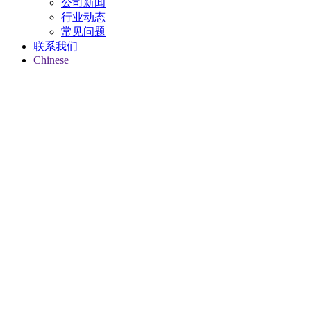
公司新闻
行业动态
常见问题
联系我们
Chinese