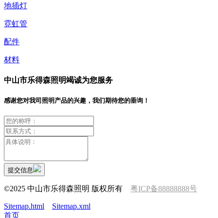
地插灯
霓虹管
配件
材料
中山市乐得森照明竭诚为您服务
感谢您对我司照明产品的兴趣，我们期待您的垂询！
提交信息
©2025 中山市乐得森照明 版权所有
粤ICP备88888888号
Sitemap.html
Sitemap.xml
首页