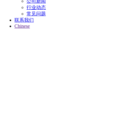
公司新闻
行业动态
常见问题
联系我们
Chinese