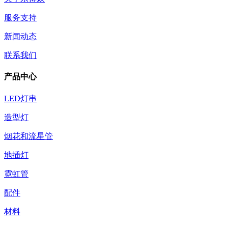
服务支持
新闻动态
联系我们
产品中心
LED灯串
造型灯
烟花和流星管
地插灯
霓虹管
配件
材料