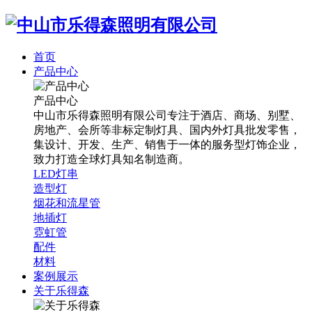
首页
产品中心
产品中心
中山市乐得森照明有限公司专注于酒店、商场、别墅、
房地产、会所等非标定制灯具、国内外灯具批发零售，
集设计、开发、生产、销售于一体的服务型灯饰企业，
致力打造全球灯具知名制造商。
LED灯串
造型灯
烟花和流星管
地插灯
霓虹管
配件
材料
案例展示
关于乐得森