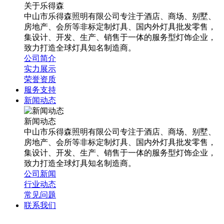
关于乐得森
中山市乐得森照明有限公司专注于酒店、商场、别墅、
房地产、会所等非标定制灯具、国内外灯具批发零售，
集设计、开发、生产、销售于一体的服务型灯饰企业，
致力打造全球灯具知名制造商。
公司简介
实力展示
荣誉资质
服务支持
新闻动态
新闻动态
中山市乐得森照明有限公司专注于酒店、商场、别墅、
房地产、会所等非标定制灯具、国内外灯具批发零售，
集设计、开发、生产、销售于一体的服务型灯饰企业，
致力打造全球灯具知名制造商。
公司新闻
行业动态
常见问题
联系我们