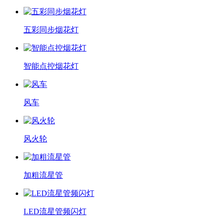
五彩同步烟花灯
智能点控烟花灯
风车
风火轮
加粗流星管
LED流星管频闪灯