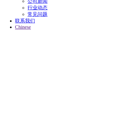
公司新闻
行业动态
常见问题
联系我们
Chinese