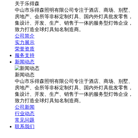
关于乐得森
中山市乐得森照明有限公司专注于酒店、商场、别墅、
房地产、会所等非标定制灯具、国内外灯具批发零售，
集设计、开发、生产、销售于一体的服务型灯饰企业，
致力打造全球灯具知名制造商。
公司简介
实力展示
荣誉资质
服务支持
新闻动态
新闻动态
中山市乐得森照明有限公司专注于酒店、商场、别墅、
房地产、会所等非标定制灯具、国内外灯具批发零售，
集设计、开发、生产、销售于一体的服务型灯饰企业，
致力打造全球灯具知名制造商。
公司新闻
行业动态
常见问题
联系我们